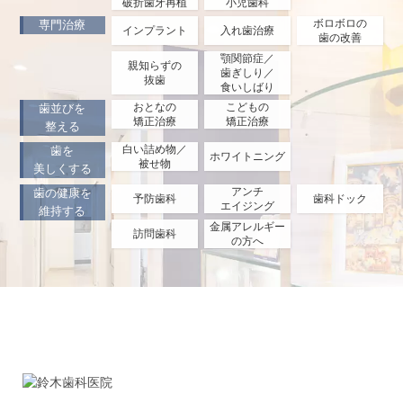
破折歯牙再植
小児歯科
ボロボロの
専門治療
インプラント
入れ歯治療
歯の改善
顎関節症／
親知らずの
歯ぎしり／
抜歯
食いしばり
おとなの
こどもの
歯並びを
矯正治療
矯正治療
整える
白い詰め物／
歯を
ホワイトニング
被せ物
美しくする
アンチ
歯の健康を
予防歯科
歯科ドック
エイジング
維持する
金属アレルギー
訪問歯科
の方へ