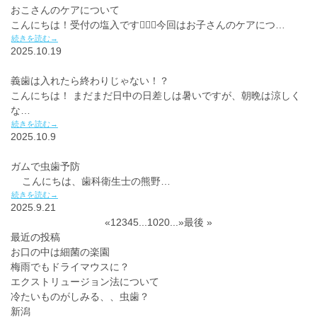
おこさんのケアについて
こんにちは！受付の塩入です💁🏻‍♀️今回はお子さんのケアにつ…
続きを読む→
2025.10.19
義歯は入れたら終わりじゃない！？
こんにちは！ まだまだ日中の日差しは暑いですが、朝晩は涼しく
な…
続きを読む→
2025.10.9
ガムで虫歯予防
こんにちは、歯科衛生士の熊野…
続きを読む→
2025.9.21
«
1
2
3
4
5
...
10
20
...
»
最後 »
最近の投稿
お口の中は細菌の楽園
梅雨でもドライマウスに？
エクストリュージョン法について
冷たいものがしみる、、虫歯？
新潟