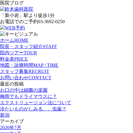
医院ブログ
「新小岩」
駅より徒歩1分
お電話でのご予約
03-3692-0250
ホーム
HOME
院長・スタッフ紹介
STAFF
院内ツアー
TOUR
料金表
PRICE
地図・診療時間
MAP / TIME
スタッフ募集
RECRUIT
お問い合わせ
CONTACT
最近の投稿
お口の中は細菌の楽園
梅雨でもドライマウスに？
エクストリュージョン法について
冷たいものがしみる、、虫歯？
新潟
アーカイブ
2026年7月