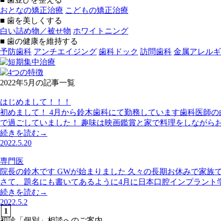
おとなの矯正治療
こどもの矯正治療
■ 歯を美しくする
白い詰め物／被せ物
ホワイトニング
■ 歯の健康を維持する
予防歯科
アンチエイジング
歯科ドック
訪問歯科
金属アレルギ
2022年5月の記事一覧
はじめまして！！！
初めまして！ 4月から鈴木歯科にて勤務しています歯科医師
で過ごしていました！ 趣味は映画鑑賞と家で料理をしながらお
続きを読む→
2022.5.20
専門医
院長の鈴木です GWが始まりました 久々の長期お休みで家族
さて、題名にも書いてあるように4月に日本口腔インプラント
続きを読む→
2022.5.2
1
初診「個別」相談へのご案内