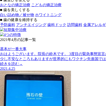
おとなの矯正治療
こどもの矯正治療
■ 歯を美しくする
白い詰め物／被せ物
ホワイトニング
■ 歯の健康を維持する
予防歯科
アンチエイジング
歯科ドック
訪問歯科
金属アレルギ
2021年4月の記事一覧
基本が一番大事
おはようございます。院長の鈴木です。 3度目の緊急事態宣
少し不安なところもありますが世界的にもワクチン先進国では
続きを読む→
2021.4.25