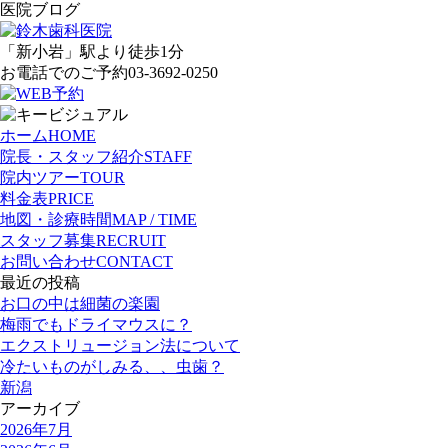
医院ブログ
「新小岩」
駅より徒歩1分
お電話でのご予約
03-3692-0250
ホーム
HOME
院長・スタッフ紹介
STAFF
院内ツアー
TOUR
料金表
PRICE
地図・診療時間
MAP / TIME
スタッフ募集
RECRUIT
お問い合わせ
CONTACT
最近の投稿
お口の中は細菌の楽園
梅雨でもドライマウスに？
エクストリュージョン法について
冷たいものがしみる、、虫歯？
新潟
アーカイブ
2026年7月