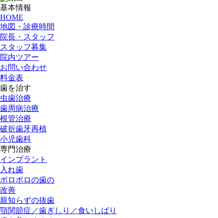
基本情報
HOME
地図・診療時間
院長・スタッフ
スタッフ募集
院内ツアー
お問い合わせ
料金表
歯を治す
虫歯治療
歯周病治療
根管治療
破折歯牙再植
小児歯科
専門治療
インプラント
入れ歯
ボロボロの歯の
改善
親知らずの抜歯
顎関節症／歯ぎしり／食いしばり