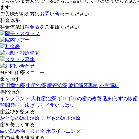
でも構いませんので、私たちにお話ししていただけたらと思い
ます。
ご興味がある方は
お問い合わせ
ください。
料金体系
料金体系は
料金表
をご参照ください。
MENU
診療メニュー
歯を治す
歯周病治療
虫歯治療
根管治療
破折歯牙再植
小児歯科
専門治療
インプラント
入れ歯治療
ボロボロの
歯の改善
親知らずの
抜歯
顎関節症／
歯ぎしり／
食いしばり
歯並びを
整える
おとなの
矯正治療
こどもの
矯正治療
歯を
美しくする
白い詰め物／
被せ物
ホワイトニング
歯の健康を
維持する