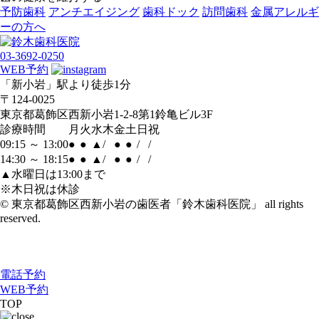
予防歯科
アンチ
エイジング
歯科ドック
訪問歯科
金属アレルギ
ー
の方へ
03-3692-0250
WEB予約
「新小岩」駅より徒歩1分
〒124-0025
東京都葛飾区西新小岩1-2-8第1鈴亀ビル3F
診療時間
月
火
水
木
金
土
日
祝
09:15 ～ 13:00
●
●
▲
/
●
●
/
/
14:30 ～ 18:15
●
●
▲
/
●
●
/
/
▲水曜日は13:00まで
※木日祝は休診
© 東京都葛飾区西新小岩の歯医者「鈴木歯科医院」 all rights
reserved.
電話予約
WEB予約
TOP